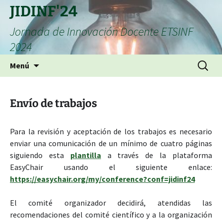
Saltar
JIDINF'24
al
Jornada de Innovación Docente ETSINF
contenido
2024
Buscar:
Menú
Envío de trabajos
Para la revisión y aceptación de los trabajos es necesario
enviar una comunicación de un mínimo de cuatro páginas
siguiendo esta
plantilla
a través de la plataforma
EasyChair usando el siguiente enlace:
https://easychair.org/my/conference?conf=jidinf24
El comité organizador decidirá, atendidas las
recomendaciones del comité científico y a la organización